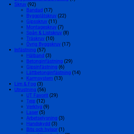
Skruv
(92)
Bandad
(17)
Byggplåtskruv
(22)
Gipsskruv
(11)
Montageskruv
(7)
Spån & Listskruv
(8)
Träskruv
(10)
Övrig Byggskruv
(17)
Infästning
(57)
Hålband
(3)
Betonginfästning
(29)
Gipsinfästning
(6)
Lättbetonginfästning
(14)
Karmsystem
(13)
Lim & Fog
(3)
Utrustning
(56)
UT Favorit
(29)
Tejp
(12)
Verktyg
(9)
Laser
(5)
Arbetselysning
(3)
Handskydd
(3)
Bits och hylsor
(1)