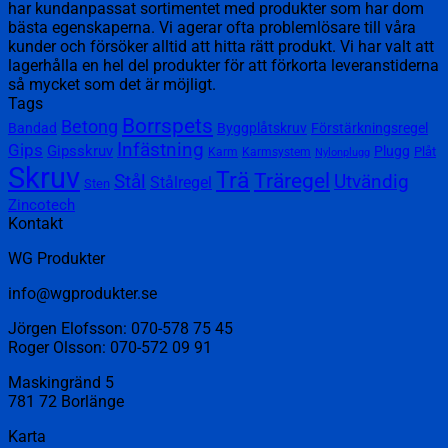
har kundanpassat sortimentet med produkter som har dom
bästa egenskaperna. Vi agerar ofta problemlösare till våra
kunder och försöker alltid att hitta rätt produkt. Vi har valt att
lagerhålla en hel del produkter för att förkorta leveranstiderna
så mycket som det är möjligt.
Tags
Borrspets
Betong
Bandad
Byggplåtskruv
Förstärkningsregel
Infästning
Gips
Gipsskruv
Plugg
Plåt
Karm
Karmsystem
Nylonplugg
Skruv
Trä
Träregel
Utvändig
Stål
Stålregel
Sten
Zincotech
Kontakt
WG Produkter
info@wgprodukter.se
Jörgen Elofsson: 070-578 75 45
Roger Olsson: 070-572 09 91
Maskingränd 5
781 72 Borlänge
Karta