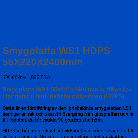
Smygplatta WS1 HDPS
55X220X2400mm
Prisintervall:
699.00
kr
–
1,022.00
kr
699.00kr
till
Smygplatta WS1 55x220x2400mm
är tillverkad
1,022.00kr
i formstabil high density polystyren (HDPS)
Detta är en förbättring av den prisbelönta smygplattan LS1,
som ger en rak och skarvfri övergång från gipsplattan och in
till fönstret, du får exakta 90 graders ytterhörn.
HDPS är hårt och robust lättviktsmaterial som passar bra till
listfria lösningar. Smygplattan är belagd med gipskartong