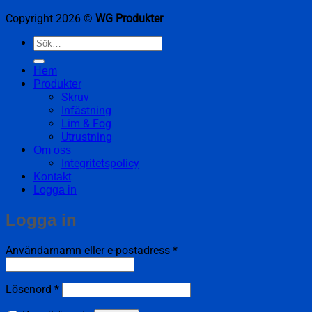
Copyright 2026 ©
WG Produkter
Sök
efter:
Hem
Produkter
Skruv
Infästning
Lim & Fog
Utrustning
Om oss
Integritetspolicy
Kontakt
Logga in
Logga in
Obligatoriskt
Användarnamn eller e-postadress
*
Obligatoriskt
Lösenord
*