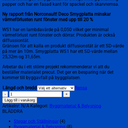
papper och har en fasad kant för spackel och skarvremsa.
Ny rapport från Norconsult! Deco Smygplatta minskar
värmeförlusten runt fönster med upp till 20 %
WS1 har en lambdavärde på 0,050 vilket ger minimal
värmeförlust runt fönster och dörrar. Produkten är också
diffussiontät.
Gränsen för att kalla en produkt diffusionstät är ett SD-värde
på mer än 10m. Smygplatta WS1 har ett SD-värde mellan
25,32m og 31,65m.
Arbetar du i ett större projekt rekommenderar vi att du
beställer materialet precut. Det ger en besparing när det
kommer till byggavfall på byggplatsen.
Längd och bredd
Rensa
Smygplatta
WS1
Lägg till i varukorg
HDPS
Artikelnr:
N/A
Kategori:
Byggmaterial & Belysning
55X220X2400mm
BLÄDDRA
mängd
Stegar och Ställningar
(4)
Byggmaterial & Belysning
(8)