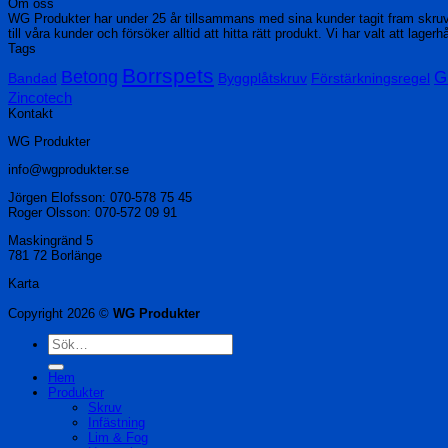
Om oss
WG Produkter har under 25 år tillsammans med sina kunder tagit fram skru
till våra kunder och försöker alltid att hitta rätt produkt. Vi har valt att lage
Tags
Borrspets
Betong
G
Bandad
Byggplåtskruv
Förstärkningsregel
Zincotech
Kontakt
WG Produkter
info@wgprodukter.se
Jörgen Elofsson: 070-578 75 45
Roger Olsson: 070-572 09 91
Maskingränd 5
781 72 Borlänge
Karta
Copyright 2026 ©
WG Produkter
Sök
efter:
Hem
Produkter
Skruv
Infästning
Lim & Fog