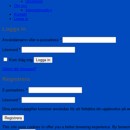
Utrustning
Om oss
Integritetspolicy
Kontakt
Logga in
Logga in
Obligatoriskt
Användarnamn eller e-postadress
*
Obligatoriskt
Lösenord
*
Kom ihåg mig
Logga in
Glömt ditt lösenord?
Registrera
Obligatoriskt
E-postadress
*
Obligatoriskt
Lösenord
*
Dina personuppgifter kommer användas för att förbättra din upplevelse på we
Registrera
This site uses cookies to offer you a better browsing experience. By browsi