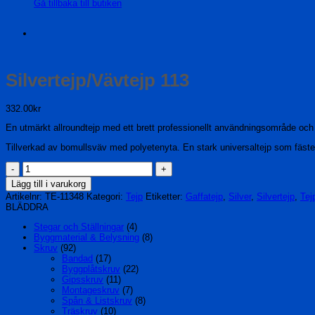
Gå tillbaka till butiken
Silvertejp/Vävtejp 113
332.00
kr
En utmärkt allroundtejp med ett brett professionellt användningsområde och 
Tillverkad av bomullsväv med polyetenyta. En stark universaltejp som fäst
Silvertejp/Vävtejp
113
Lägg till i varukorg
mängd
Artikelnr:
TE-11348
Kategori:
Tejp
Etiketter:
Gaffatejp
,
Silver
,
Silvertejp
,
Tej
BLÄDDRA
Stegar och Ställningar
(4)
Byggmaterial & Belysning
(8)
Skruv
(92)
Bandad
(17)
Byggplåtskruv
(22)
Gipsskruv
(11)
Montageskruv
(7)
Spån & Listskruv
(8)
Träskruv
(10)