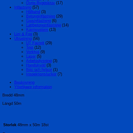
Övrig Byggskruv
(17)
Infästning
(57)
Hålband
(3)
Betonginfästning
(29)
Gipsinfästning
(6)
Lättbetonginfästning
(14)
Karmsystem
(13)
Lim & Fog
(3)
Utrustning
(56)
UT Favorit
(29)
Tejp
(12)
Verktyg
(9)
Laser
(5)
Arbetselysning
(3)
Handskydd
(3)
Bits och hylsor
(1)
Inspektionsluckor
(7)
Beskrivning
Ytterligare information
Bredd 48mm
Längd 50m
48mm x 50m 18st
Storlek