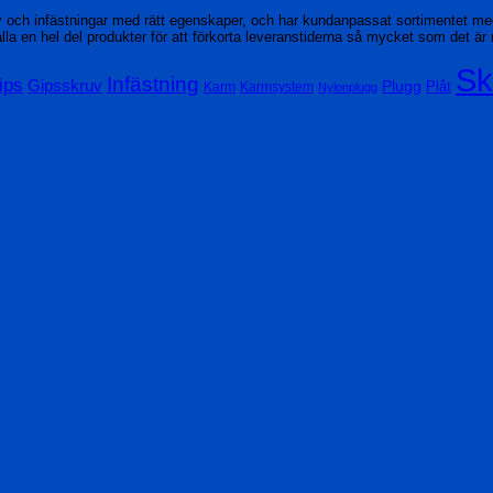
v och infästningar med rätt egenskaper, och har kundanpassat sortimentet m
rhålla en hel del produkter för att förkorta leveranstiderna så mycket som det är 
Sk
Infästning
ips
Gipsskruv
Plugg
Plåt
Karm
Karmsystem
Nylonplugg