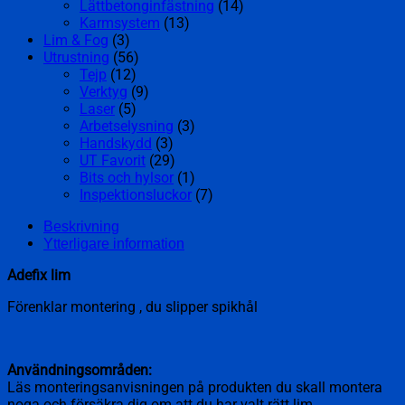
Lättbetonginfästning
(14)
Karmsystem
(13)
Lim & Fog
(3)
Utrustning
(56)
Tejp
(12)
Verktyg
(9)
Laser
(5)
Arbetselysning
(3)
Handskydd
(3)
UT Favorit
(29)
Bits och hylsor
(1)
Inspektionsluckor
(7)
Beskrivning
Ytterligare information
Adefix lim
Förenklar montering , du slipper spikhål
Användningsområden:
Läs monteringsanvisningen på produkten du skall montera
noga och försäkra dig om att du har valt rätt lim.