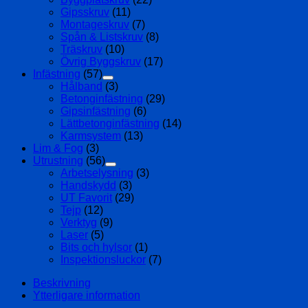
Gipsskruv
(11)
Montageskruv
(7)
Spån & Listskruv
(8)
Träskruv
(10)
Övrig Byggskruv
(17)
Infästning
(57)
Hålband
(3)
Betonginfästning
(29)
Gipsinfästning
(6)
Lättbetonginfästning
(14)
Karmsystem
(13)
Lim & Fog
(3)
Utrustning
(56)
Arbetselysning
(3)
Handskydd
(3)
UT Favorit
(29)
Tejp
(12)
Verktyg
(9)
Laser
(5)
Bits och hylsor
(1)
Inspektionsluckor
(7)
Beskrivning
Ytterligare information