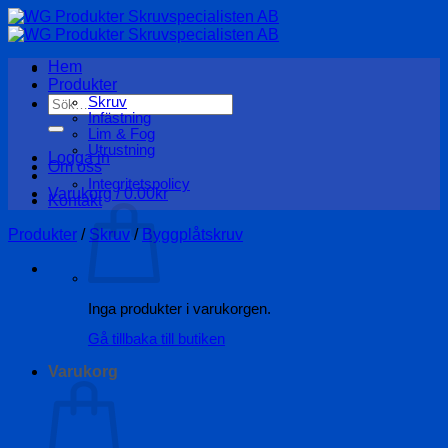
Skip
to
content
Hem
Produkter
Sök
Skruv
Infästning
efter:
Lim & Fog
Utrustning
Logga in
Om oss
Integritetspolicy
Varukorg /
0.00
kr
Kontakt
Produkter
/
Skruv
/
Byggplåtskruv
Inga produkter i varukorgen.
Gå tillbaka till butiken
Varukorg