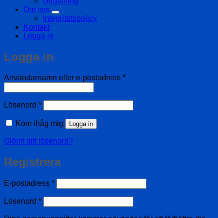
Utrustning
Om oss
Integritetspolicy
Kontakt
Logga in
Logga in
Obligatoriskt
Användarnamn eller e-postadress
*
Obligatoriskt
Lösenord
*
Kom ihåg mig
Logga in
Glömt ditt lösenord?
Registrera
Obligatoriskt
E-postadress
*
Obligatoriskt
Lösenord
*