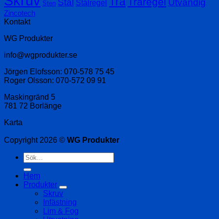
Skruv
Trä
Träregel
Stål
Utvändig
Stålregel
Sten
Zincotech
Kontakt
WG Produkter
info@wgprodukter.se
Jörgen Elofsson: 070-578 75 45
Roger Olsson: 070-572 09 91
Maskingränd 5
781 72 Borlänge
Karta
Copyright 2026 ©
WG Produkter
Sök
efter:
Hem
Produkter
Skruv
Infästning
Lim & Fog