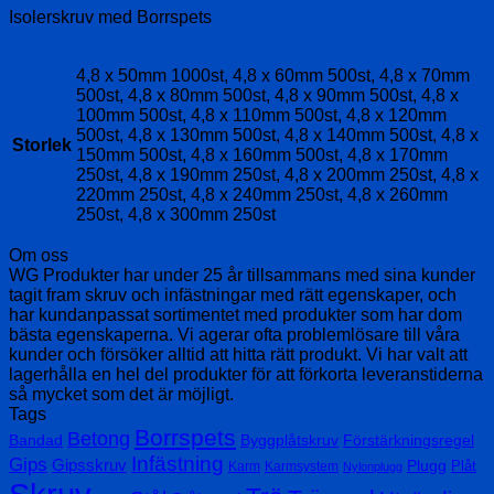
Isolerskruv med Borrspets
4,8 x 50mm 1000st, 4,8 x 60mm 500st, 4,8 x 70mm
500st, 4,8 x 80mm 500st, 4,8 x 90mm 500st, 4,8 x
100mm 500st, 4,8 x 110mm 500st, 4,8 x 120mm
500st, 4,8 x 130mm 500st, 4,8 x 140mm 500st, 4,8 x
Storlek
150mm 500st, 4,8 x 160mm 500st, 4,8 x 170mm
250st, 4,8 x 190mm 250st, 4,8 x 200mm 250st, 4,8 x
220mm 250st, 4,8 x 240mm 250st, 4,8 x 260mm
250st, 4,8 x 300mm 250st
Om oss
WG Produkter har under 25 år tillsammans med sina kunder
tagit fram skruv och infästningar med rätt egenskaper, och
har kundanpassat sortimentet med produkter som har dom
bästa egenskaperna. Vi agerar ofta problemlösare till våra
kunder och försöker alltid att hitta rätt produkt. Vi har valt att
lagerhålla en hel del produkter för att förkorta leveranstiderna
så mycket som det är möjligt.
Tags
Borrspets
Betong
Bandad
Byggplåtskruv
Förstärkningsregel
Infästning
Gips
Gipsskruv
Plugg
Plåt
Karm
Karmsystem
Nylonplugg