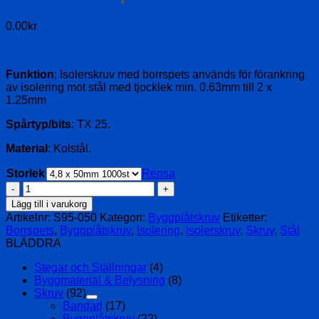
0.00
kr
Funktion
: Isolerskruv med borrspets används för förankring
av isolering mot stål med tjocklek min. 0.63mm till 2 x
1.25mm
Spårtyp/bits
: TX 25.
Material
: Kolstål.
Storlek
Rensa
Isolerskruv
med
Lägg till i varukorg
Borrspets
Artikelnr:
S95-050
Kategori:
Byggplåtskruv
Etiketter:
mängd
Borrspets
,
Byggplåtskruv
,
Isolering
,
Isolerskruv
,
Skruv
,
Stål
BLÄDDRA
Stegar och Ställningar
(4)
Byggmaterial & Belysning
(8)
Skruv
(92)
Bandad
(17)
Byggplåtskruv
(22)