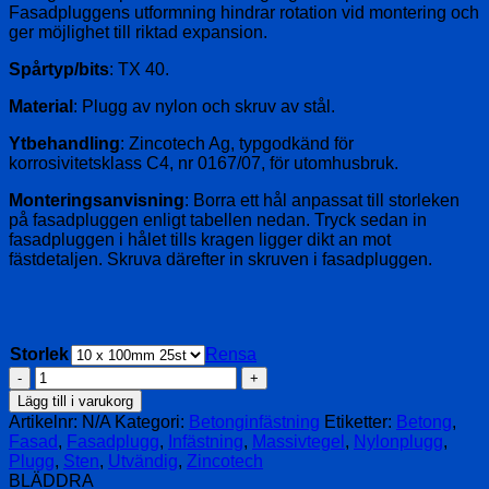
Fasadpluggens utformning hindrar rotation vid montering och
ger möjlighet till riktad expansion.
Spårtyp/bits
: TX 40.
Material
: Plugg av nylon och skruv av stål.
Ytbehandling
: Zincotech Ag, typgodkänd för
korrosivitetsklass C4, nr 0167/07, för utomhusbruk.
Monteringsanvisning
: Borra ett hål anpassat till storleken
på fasadpluggen enligt tabellen nedan. Tryck sedan in
fasadpluggen i hålet tills kragen ligger dikt an mot
fästdetaljen. Skruva därefter in skruven i fasadpluggen.
Storlek
Rensa
Fasadplugg
KE
Lägg till i varukorg
(utvändig)
Artikelnr:
N/A
Kategori:
Betonginfästning
Etiketter:
Betong
,
mängd
Fasad
,
Fasadplugg
,
Infästning
,
Massivtegel
,
Nylonplugg
,
Plugg
,
Sten
,
Utvändig
,
Zincotech
BLÄDDRA