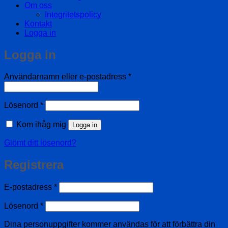
Om oss
Integritetspolicy
Kontakt
Logga in
Logga in
Obligatoriskt
Användarnamn eller e-postadress
*
Obligatoriskt
Lösenord
*
Kom ihåg mig
Logga in
Glömt ditt lösenord?
Registrera
Obligatoriskt
E-postadress
*
Obligatoriskt
Lösenord
*
Dina personuppgifter kommer användas för att förbättra din