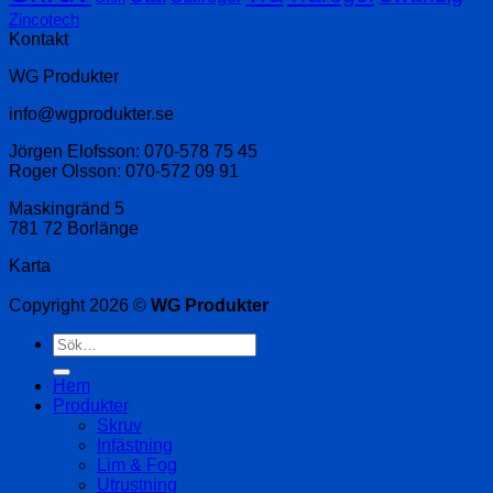
Zincotech
Kontakt
WG Produkter
info@wgprodukter.se
Jörgen Elofsson: 070-578 75 45
Roger Olsson: 070-572 09 91
Maskingränd 5
781 72 Borlänge
Karta
Copyright 2026 ©
WG Produkter
Sök
efter:
Hem
Produkter
Skruv
Infästning
Lim & Fog
Utrustning