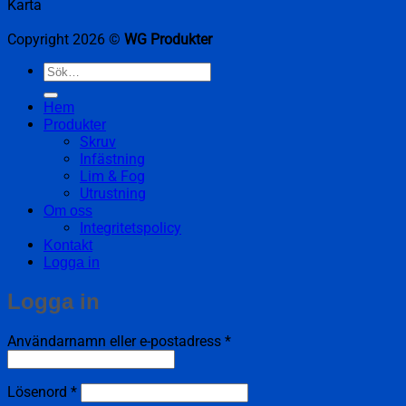
Karta
Copyright 2026 ©
WG Produkter
Sök
efter:
Hem
Produkter
Skruv
Infästning
Lim & Fog
Utrustning
Om oss
Integritetspolicy
Kontakt
Logga in
Logga in
Obligatoriskt
Användarnamn eller e-postadress
*
Obligatoriskt
Lösenord
*