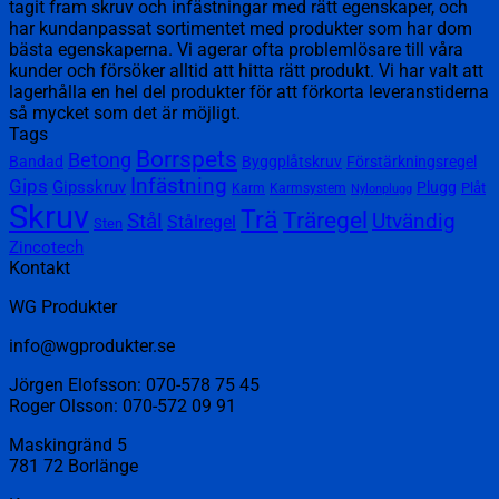
tagit fram skruv och infästningar med rätt egenskaper, och
har kundanpassat sortimentet med produkter som har dom
bästa egenskaperna. Vi agerar ofta problemlösare till våra
kunder och försöker alltid att hitta rätt produkt. Vi har valt att
lagerhålla en hel del produkter för att förkorta leveranstiderna
så mycket som det är möjligt.
Tags
Borrspets
Betong
Bandad
Byggplåtskruv
Förstärkningsregel
Infästning
Gips
Gipsskruv
Plugg
Plåt
Karm
Karmsystem
Nylonplugg
Skruv
Trä
Träregel
Utvändig
Stål
Stålregel
Sten
Zincotech
Kontakt
WG Produkter
info@wgprodukter.se
Jörgen Elofsson: 070-578 75 45
Roger Olsson: 070-572 09 91
Maskingränd 5
781 72 Borlänge