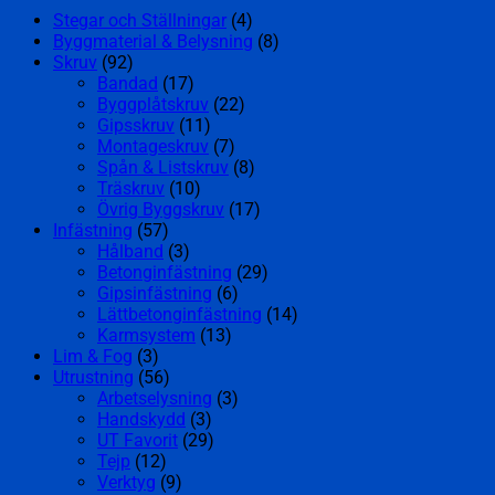
Stegar och Ställningar
(4)
Byggmaterial & Belysning
(8)
Skruv
(92)
Bandad
(17)
Byggplåtskruv
(22)
Gipsskruv
(11)
Montageskruv
(7)
Spån & Listskruv
(8)
Träskruv
(10)
Övrig Byggskruv
(17)
Infästning
(57)
Hålband
(3)
Betonginfästning
(29)
Gipsinfästning
(6)
Lättbetonginfästning
(14)
Karmsystem
(13)
Lim & Fog
(3)
Utrustning
(56)
Arbetselysning
(3)
Handskydd
(3)
UT Favorit
(29)
Tejp
(12)
Verktyg
(9)