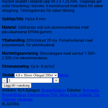
mycket snabbt i stålplåt upp till 2 x 1,25 mm. Trägänga ger
solid förankring i trävirke. 6-kantshuvud med fläns för säker
idragning. Tätningsbricka för säker tätning.
Spårtyp/bits
: Hylsa 8 mm.
Material
: Sätthärdat stål och aluminiumbricka med
påvulkaniserat EPDM-gummi.
Ytbehandling
: Elförzinkad 20 my. Pulverlackerad med
polyesterlack, för utomhusbruk.
Monteringsanvisning
: Skruvdragare med varvtal 1.500–
2.500 r/m rekommenderas.
Dimensionering
: Ca 6–8 st/m2
Storlek
Rensa
Farmarskruv
(utvändig)
Lägg till i varukorg
för
Artikelnr:
N/A
Kategori:
Byggplåtskruv
Etiketter:
Borrspets
,
träregel
Byggplåtskruv
,
Farmarskruv
,
Plåt
,
Skruv
,
Stål
,
Stålplåt
,
Trä
,
mängd
Träregel
,
Utvändig
BLÄDDRA