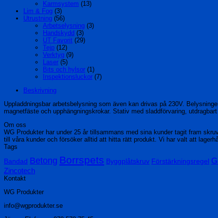
Karmsystem
(13)
Lim & Fog
(3)
Utrustning
(56)
Arbetselysning
(3)
Handskydd
(3)
UT Favorit
(29)
Tejp
(12)
Verktyg
(9)
Laser
(5)
Bits och hylsor
(1)
Inspektionsluckor
(7)
Beskrivning
Uppladdningsbar arbetsbelysning som även kan drivas på 230V. Belysningen 
magnetfäste och upphängningskrokar. Stativ med sladdförvaring, utdragbart t
Om oss
WG Produkter har under 25 år tillsammans med sina kunder tagit fram skru
till våra kunder och försöker alltid att hitta rätt produkt. Vi har valt att lage
Tags
Borrspets
Betong
G
Bandad
Byggplåtskruv
Förstärkningsregel
Zincotech
Kontakt
WG Produkter
info@wgprodukter.se