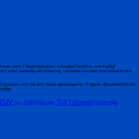
lumen samt 2 färgtemperaturer. Löstagbart lamphus med kraftigt
b och enkel hantering vid montering. Levereras komplett med transformator.
ed produkter som har dom bästa egenskaperna. Vi agerar ofta problemlösare
möjligt.
ruv
Trä
Träregel
Stål
Utvändig
Stålregel
Sten