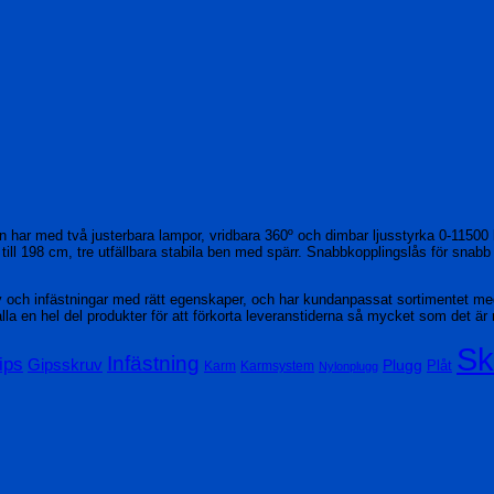
har med två justerbara lampor, vridbara 360º och dimbar ljusstyrka 0-11500 
ill 198 cm, tre utfällbara stabila ben med spärr. Snabbkopplingslås för snab
v och infästningar med rätt egenskaper, och har kundanpassat sortimentet m
rhålla en hel del produkter för att förkorta leveranstiderna så mycket som det är 
Sk
Infästning
ips
Gipsskruv
Plugg
Plåt
Karm
Karmsystem
Nylonplugg