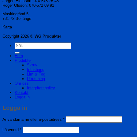
Jörgen Elofsson: 070-578 75 45
Roger Olsson: 070-572 09 91
Maskingränd 5
781 72 Borlänge
Karta
Copyright 2026 ©
WG Produkter
Sök
efter:
Hem
Produkter
Skruv
Infästning
Lim & Fog
Utrustning
Om oss
Integritetspolicy
Kontakt
Logga in
Logga in
Obligatoriskt
Användarnamn eller e-postadress
*
Obligatoriskt
Lösenord
*