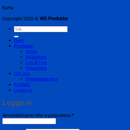
Karta
Copyright 2026 ©
WG Produkter
Sök
efter:
Hem
Produkter
Skruv
Infästning
Lim & Fog
Utrustning
Om oss
Integritetspolicy
Kontakt
Logga in
Logga in
Obligatoriskt
Användarnamn eller e-postadress
*