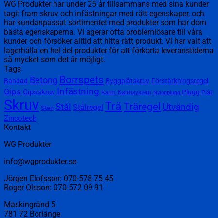
WG Produkter har under 25 år tillsammans med sina kunder
tagit fram skruv och infästningar med rätt egenskaper, och
har kundanpassat sortimentet med produkter som har dom
bästa egenskaperna. Vi agerar ofta problemlösare till våra
kunder och försöker alltid att hitta rätt produkt. Vi har valt att
lagerhålla en hel del produkter för att förkorta leveranstiderna
så mycket som det är möjligt.
Tags
Borrspets
Betong
Bandad
Byggplåtskruv
Förstärkningsregel
Infästning
Gips
Gipsskruv
Plugg
Plåt
Karm
Karmsystem
Nylonplugg
Skruv
Trä
Träregel
Utvändig
Stål
Stålregel
Sten
Zincotech
Kontakt
WG Produkter
info@wgprodukter.se
Jörgen Elofsson: 070-578 75 45
Roger Olsson: 070-572 09 91
Maskingränd 5
781 72 Borlänge