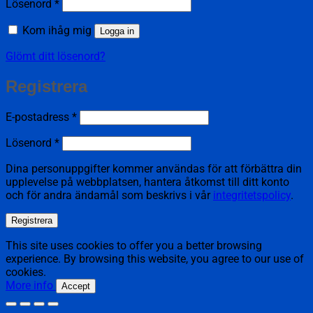
Obligatoriskt
Lösenord
*
Kom ihåg mig
Logga in
Glömt ditt lösenord?
Registrera
Obligatoriskt
E-postadress
*
Obligatoriskt
Lösenord
*
Dina personuppgifter kommer användas för att förbättra din
upplevelse på webbplatsen, hantera åtkomst till ditt konto
och för andra ändamål som beskrivs i vår
integritetspolicy
.
Registrera
This site uses cookies to offer you a better browsing
experience. By browsing this website, you agree to our use of
cookies.
More info
Accept