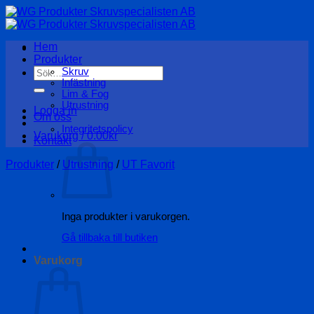
Skip
to
content
Hem
Produkter
Sök
Skruv
Infästning
efter:
Lim & Fog
Utrustning
Logga in
Om oss
Integritetspolicy
Varukorg /
0.00
kr
Kontakt
Produkter
/
Utrustning
/
UT Favorit
Inga produkter i varukorgen.
Gå tillbaka till butiken
Varukorg