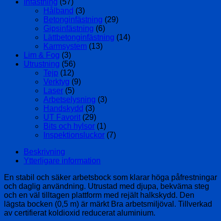
Infästning
(57)
Hålband
(3)
Betonginfästning
(29)
Gipsinfästning
(6)
Lättbetonginfästning
(14)
Karmsystem
(13)
Lim & Fog
(3)
Utrustning
(56)
Tejp
(12)
Verktyg
(9)
Laser
(5)
Arbetselysning
(3)
Handskydd
(3)
UT Favorit
(29)
Bits och hylsor
(1)
Inspektionsluckor
(7)
Beskrivning
Ytterligare information
En stabil och säker arbetsbock som klarar höga påfrestningar
och daglig användning. Utrustad med djupa, bekväma steg
och en väl tilltagen plattform med rejält halkskydd. Den
lägsta bocken (0,5 m) är märkt Bra arbetsmiljöval. Tillverkad
av certifierat koldioxid reducerat aluminium.