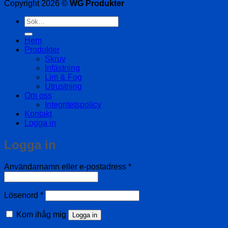
Copyright 2026 ©
WG Produkter
Sök
efter:
Hem
Produkter
Skruv
Infästning
Lim & Fog
Utrustning
Om oss
Integritetspolicy
Kontakt
Logga in
Logga in
Obligatoriskt
Användarnamn eller e-postadress
*
Obligatoriskt
Lösenord
*
Kom ihåg mig
Logga in