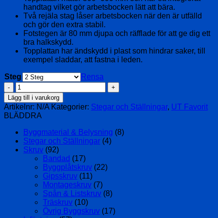
handtag vilket gör arbetsbocken lätt att bära.
Två rejäla stag låser arbetsbocken när den är utfälld
och gör den extra stabil.
Fotstegen är 80 mm djupa och räfflade för att ge dig ett
bra halkskydd.
Topplattan har ändskydd i plast som hindrar saker, till
exempel sladdar, att fastna i leden.
Steg
Rensa
Arbetsbock
55AB
Lägg till i varukorg
mängd
Artikelnr:
N/A
Kategorier:
Stegar och Ställningar
,
UT Favorit
BLÄDDRA
Byggmaterial & Belysning
(8)
Stegar och Ställningar
(4)
Skruv
(92)
Bandad
(17)
Byggplåtskruv
(22)
Gipsskruv
(11)
Montageskruv
(7)
Spån & Listskruv
(8)
Träskruv
(10)
Övrig Byggskruv
(17)