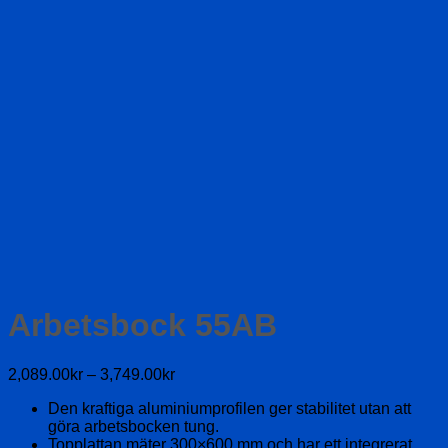
Arbetsbock 55AB
Prisintervall:
2,089.00
kr
–
3,749.00
kr
2,089.00kr
Den kraftiga aluminiumprofilen ger stabilitet utan att
till
göra arbetsbocken tung.
3,749.00kr
Topplattan mäter 300×600 mm och har ett integrerat