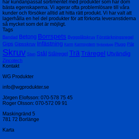
har kundanpassat sortimentet med produkter som har dom
bästa egenskaperna. Vi agerar ofta problemlösare till våra
kunder och försöker alltid att hitta rätt produkt. Vi har valt att
lagerhålla en hel del produkter för att förkorta leveranstiderna
så mycket som det är möjligt.
Tags
Borrspets
Betong
Bandad
Byggplåtskruv
Förstärkningsregel
Infästning
Gips
Gipsskruv
Plugg
Plåt
Karm
Karmsystem
Nylonplugg
Skruv
Trä
Träregel
Stål
Utvändig
Stålregel
Sten
Zincotech
Kontakt
WG Produkter
info@wgprodukter.se
Jörgen Elofsson: 070-578 75 45
Roger Olsson: 070-572 09 91
Maskingränd 5
781 72 Borlänge
Karta