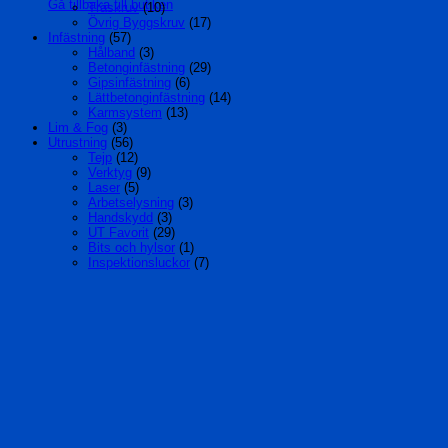
Gå tillbaka till butiken
Träskruv
(10)
Övrig Byggskruv
(17)
Infästning
(57)
Hålband
(3)
Betonginfästning
(29)
Gipsinfästning
(6)
Lättbetonginfästning
(14)
Karmsystem
(13)
Lim & Fog
(3)
Utrustning
(56)
Tejp
(12)
Verktyg
(9)
Laser
(5)
Arbetselysning
(3)
Handskydd
(3)
UT Favorit
(29)
Bits och hylsor
(1)
Inspektionsluckor
(7)