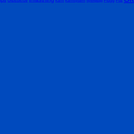
Gipsskruv
Plugg
Plåt
Karm
Karmsystem
Nylonplugg