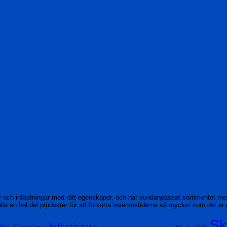
v och infästningar med rätt egenskaper, och har kundanpassat sortimentet m
rhålla en hel del produkter för att förkorta leveranstiderna så mycket som det är 
Sk
Infästning
ips