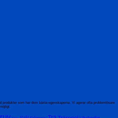
ed produkter som har dom bästa egenskaperna. Vi agerar ofta problemlösare
möjligt.
ruv
Trä
Träregel
Stål
Utvändig
Stålregel