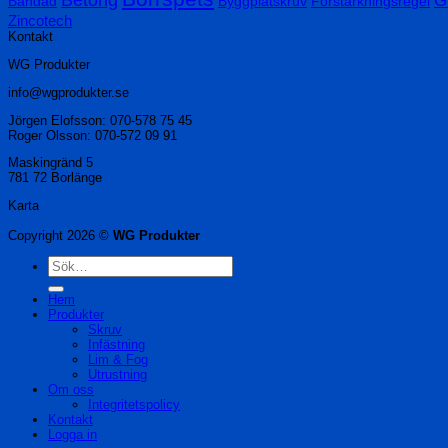
Bandad
Byggplåtskruv
Förstärkningsregel
Zincotech
Kontakt
WG Produkter
info@wgprodukter.se
Jörgen Elofsson: 070-578 75 45
Roger Olsson: 070-572 09 91
Maskingränd 5
781 72 Borlänge
Karta
Copyright 2026 ©
WG Produkter
Sök
efter:
Hem
Produkter
Skruv
Infästning
Lim & Fog
Utrustning
Om oss
Integritetspolicy
Kontakt
Logga in