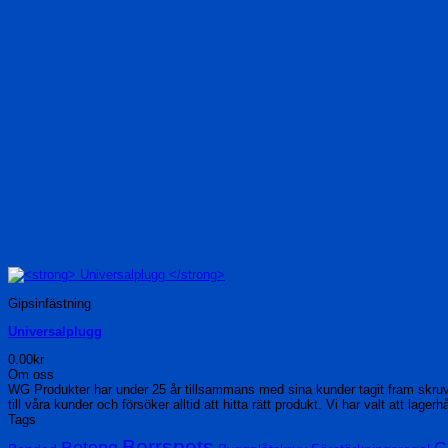
Gipsinfästning
Universalplugg
0.00
kr
Om oss
WG Produkter har under 25 år tillsammans med sina kunder tagit fram skru
till våra kunder och försöker alltid att hitta rätt produkt. Vi har valt att lage
Tags
Borrspets
Betong
G