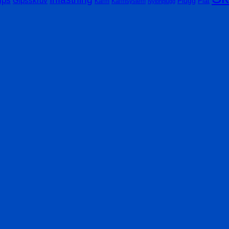
Gipsskruv
Plugg
Plåt
Karm
Karmsystem
Nylonplugg