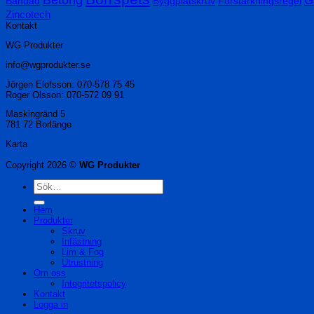
Bandad
Byggplåtskruv
Förstärkningsregel
Zincotech
Kontakt
WG Produkter
info@wgprodukter.se
Jörgen Elofsson: 070-578 75 45
Roger Olsson: 070-572 09 91
Maskingränd 5
781 72 Borlänge
Karta
Copyright 2026 ©
WG Produkter
Sök
efter:
Hem
Produkter
Skruv
Infästning
Lim & Fog
Utrustning
Om oss
Integritetspolicy
Kontakt
Logga in