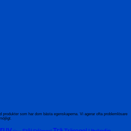
ed produkter som har dom bästa egenskaperna. Vi agerar ofta problemlösare
möjligt.
ruv
Trä
Träregel
Stål
Utvändig
Stålregel