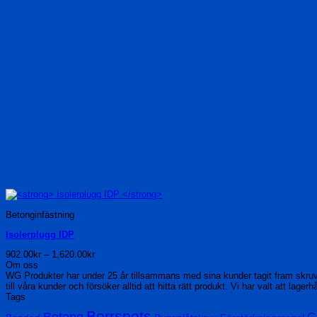
Betonginfästning
Isolerplugg IDP
Prisintervall:
902.00
kr
–
1,620.00
kr
902.00kr
Om oss
till
WG Produkter har under 25 år tillsammans med sina kunder tagit fram skru
1,620.00kr
till våra kunder och försöker alltid att hitta rätt produkt. Vi har valt att lage
Tags
Borrspets
Betong
G