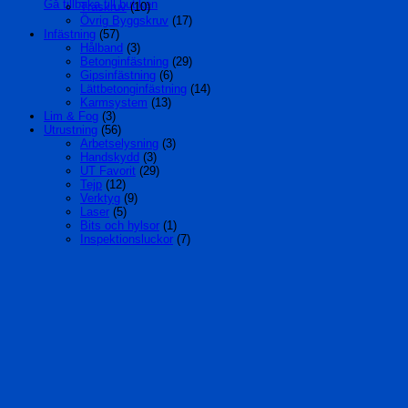
Gå tillbaka till butiken
Träskruv
(10)
Övrig Byggskruv
(17)
Infästning
(57)
Hålband
(3)
Betonginfästning
(29)
Gipsinfästning
(6)
Lättbetonginfästning
(14)
Karmsystem
(13)
Lim & Fog
(3)
Utrustning
(56)
Arbetselysning
(3)
Handskydd
(3)
UT Favorit
(29)
Tejp
(12)
Verktyg
(9)
Laser
(5)
Bits och hylsor
(1)
Inspektionsluckor
(7)