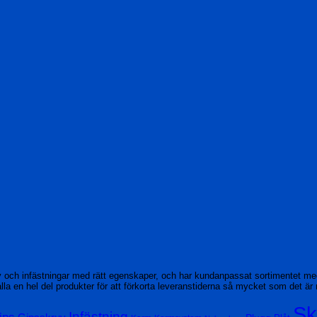
v och infästningar med rätt egenskaper, och har kundanpassat sortimentet m
rhålla en hel del produkter för att förkorta leveranstiderna så mycket som det är 
Sk
Infästning
ips