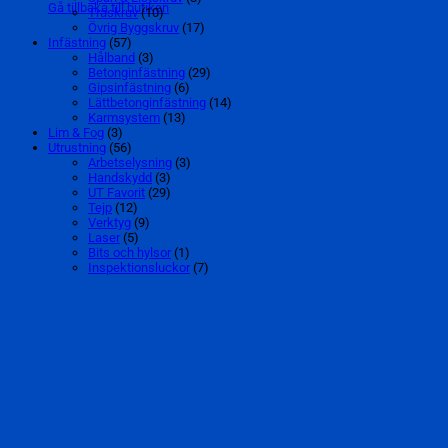
Gå tillbaka till butiken
Träskruv
(10)
Övrig Byggskruv
(17)
Infästning
(57)
Hålband
(3)
Betonginfästning
(29)
Gipsinfästning
(6)
Lättbetonginfästning
(14)
Karmsystem
(13)
Lim & Fog
(3)
Utrustning
(56)
Arbetselysning
(3)
Handskydd
(3)
UT Favorit
(29)
Tejp
(12)
Verktyg
(9)
Laser
(5)
Bits och hylsor
(1)
Inspektionsluckor
(7)