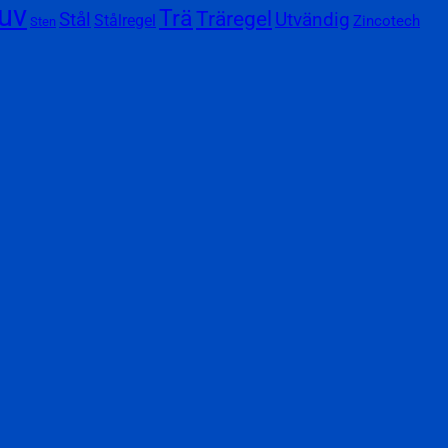
uv
Trä
Träregel
Utvändig
Stål
Stålregel
Zincotech
Sten