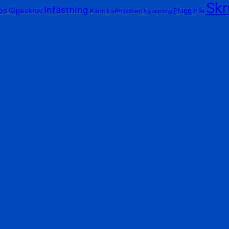
Skr
Infästning
ps
Gipsskruv
Plugg
Plåt
Karm
Karmsystem
Nylonplugg