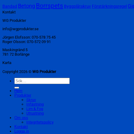
Borrspets
Betong
Gi
Bandad
Byggplåtskruv
Förstärkningsregel
Kontakt
WG Produkter
info@wgprodukter.se
Jörgen Elofsson: 070-578 75 45
Roger Olsson: 070-572 09 91
Maskingränd 5
781 72 Borlänge
Karta
Copyright 2026 ©
WG Produkter
Sök
efter:
Hem
Produkter
Skruv
Infästning
Lim & Fog
Utrustning
Om oss
Integritetspolicy
Kontakt
Logga in