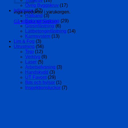
Träskruv
(10)
Övrig Byggskruv
(17)
Infästning
(57)
Inga produkter i varukorgen.
Hålband
(3)
Betonginfästning
(29)
Gå tillbaka till butiken
Gipsinfästning
(6)
Lättbetonginfästning
(14)
Karmsystem
(13)
Lim & Fog
(3)
Utrustning
(56)
Tejp
(12)
Verktyg
(9)
Laser
(5)
Arbetselysning
(3)
Handskydd
(3)
UT Favorit
(29)
Bits och hylsor
(1)
Inspektionsluckor
(7)