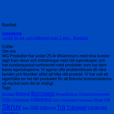
Bandad
Gipsskruv
combi för trä- och stålregel max 1 mm – Bandad
0.00
kr
Om oss
WG Produkter har under 25 år tillsammans med sina kunder
tagit fram skruv och infästningar med rätt egenskaper, och
har kundanpassat sortimentet med produkter som har dom
bästa egenskaperna. Vi agerar ofta problemlösare till våra
kunder och försöker alltid att hitta rätt produkt. Vi har valt att
lagerhålla en hel del produkter för att förkorta leveranstiderna
så mycket som det är möjligt.
Tags
Borrspets
Betong
Bandad
Byggplåtskruv
Förstärkningsregel
Infästning
Gips
Gipsskruv
Plugg
Plåt
Karm
Karmsystem
Nylonplugg
Skruv
Trä
Träregel
Stål
Utvändig
Stålregel
Sten
Zincotech