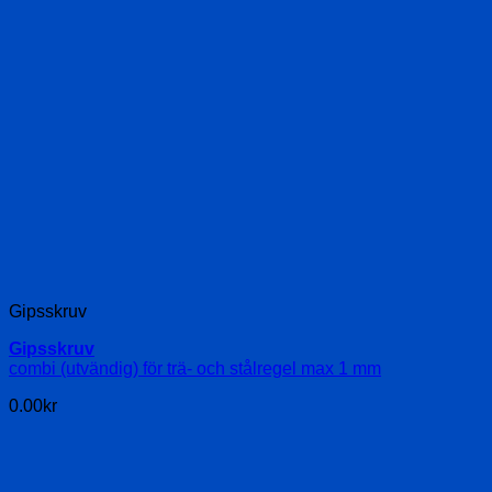
Gipsskruv
Gipsskruv
combi (utvändig) för trä- och stålregel max 1 mm
0.00
kr