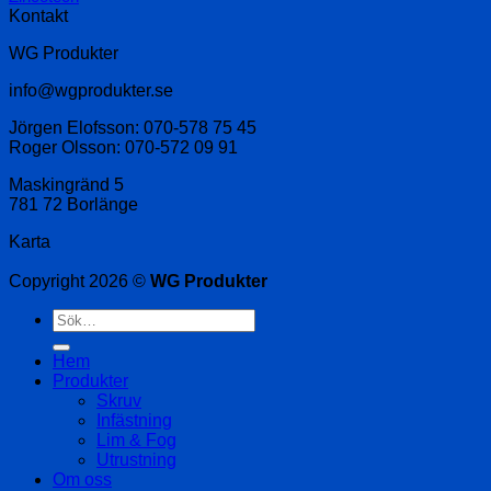
Kontakt
WG Produkter
info@wgprodukter.se
Jörgen Elofsson: 070-578 75 45
Roger Olsson: 070-572 09 91
Maskingränd 5
781 72 Borlänge
Karta
Copyright 2026 ©
WG Produkter
Sök
efter:
Hem
Produkter
Skruv
Infästning
Lim & Fog
Utrustning
Om oss