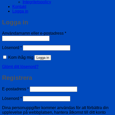
Integritetspolicy
Kontakt
Logga in
Logga in
Obligatoriskt
Användarnamn eller e-postadress
*
Obligatoriskt
Lösenord
*
Kom ihåg mig
Logga in
Glömt ditt lösenord?
Registrera
Obligatoriskt
E-postadress
*
Obligatoriskt
Lösenord
*
Dina personuppgifter kommer användas för att förbättra din
upplevelse på webbplatsen, hantera åtkomst till ditt konto