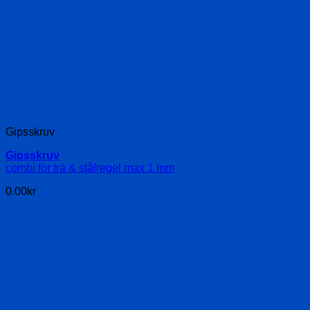
Gipsskruv
Gipsskruv
combi för trä & stålregel max 1 mm
0.00
kr