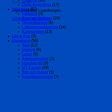
Träskruv
(10)
Övrig Byggskruv
(17)
Infästning
(57)
Inga produkter i varukorgen.
Hålband
(3)
Betonginfästning
(29)
Gå tillbaka till butiken
Gipsinfästning
(6)
Lättbetonginfästning
(14)
Karmsystem
(13)
Lim & Fog
(3)
Utrustning
(56)
Tejp
(12)
Verktyg
(9)
Laser
(5)
Arbetselysning
(3)
Handskydd
(3)
UT Favorit
(29)
Bits och hylsor
(1)
Inspektionsluckor
(7)