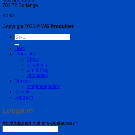
781 72 Borlänge
Karta
Copyright 2026 ©
WG Produkter
Sök
efter:
Hem
Produkter
Skruv
Infästning
Lim & Fog
Utrustning
Om oss
Integritetspolicy
Kontakt
Logga in
Logga in
Obligatoriskt
Användarnamn eller e-postadress
*