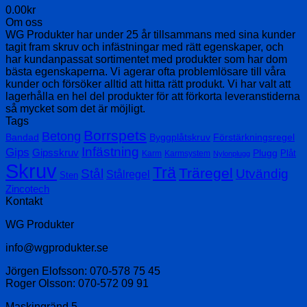
0.00
kr
Om oss
WG Produkter har under 25 år tillsammans med sina kunder
tagit fram skruv och infästningar med rätt egenskaper, och
har kundanpassat sortimentet med produkter som har dom
bästa egenskaperna. Vi agerar ofta problemlösare till våra
kunder och försöker alltid att hitta rätt produkt. Vi har valt att
lagerhålla en hel del produkter för att förkorta leveranstiderna
så mycket som det är möjligt.
Tags
Borrspets
Betong
Bandad
Byggplåtskruv
Förstärkningsregel
Infästning
Gips
Gipsskruv
Plugg
Plåt
Karm
Karmsystem
Nylonplugg
Skruv
Trä
Träregel
Stål
Utvändig
Stålregel
Sten
Zincotech
Kontakt
WG Produkter
info@wgprodukter.se
Jörgen Elofsson: 070-578 75 45
Roger Olsson: 070-572 09 91
Maskingränd 5